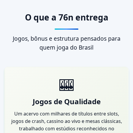
O que a 76n entrega
Jogos, bônus e estrutura pensados para
quem joga do Brasil
🎰
Jogos de Qualidade
Um acervo com milhares de títulos entre slots,
jogos de crash, cassino ao vivo e mesas clássicas,
trabalhado com estúdios reconhecidos no