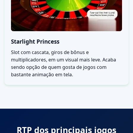
Starlight Princess
Slot com cascata, giros de bônus e
multiplicadores, em um visual mais leve. Acaba
sendo opção de quem gosta de jogos com
bastante animação em tela.
RTP dos principais jogos