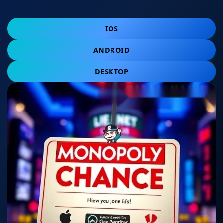
IOS
ANDROID
DESKTOP