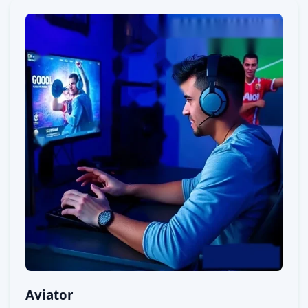
Aviator