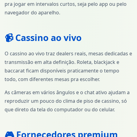
pra jogar em intervalos curtos, seja pelo app ou pelo
navegador do aparelho.
📹 Cassino ao vivo
O cassino ao vivo traz dealers reais, mesas dedicadas e
transmissão em alta definição. Roleta, blackjack e
baccarat ficam disponíveis praticamente o tempo
todo, com diferentes mesas pra escolher.
As câmeras em vários ângulos e o chat ativo ajudam a
reproduzir um pouco do clima de piso de cassino, só
que direto da tela do computador ou do celular.
🎮 Fornecedores premium