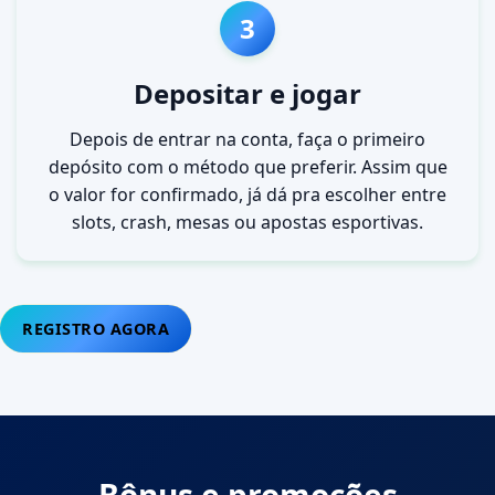
3
Depositar e jogar
Depois de entrar na conta, faça o primeiro
depósito com o método que preferir. Assim que
o valor for confirmado, já dá pra escolher entre
slots, crash, mesas ou apostas esportivas.
REGISTRO AGORA