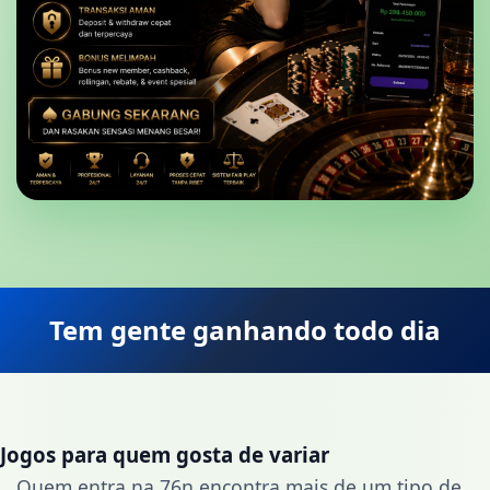
Tem gente ganhando todo dia
Jogos para quem gosta de variar
Quem entra na 76n encontra mais de um tipo de