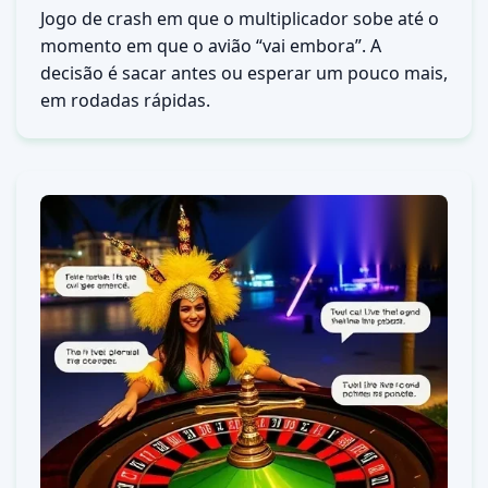
Jogo de crash em que o multiplicador sobe até o
momento em que o avião “vai embora”. A
decisão é sacar antes ou esperar um pouco mais,
em rodadas rápidas.