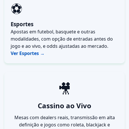
⚽
Esportes
Apostas em futebol, basquete e outras
modalidades, com opção de entradas antes do
jogo e ao vivo, e odds ajustadas ao mercado.
Ver Esportes →
🎥
Cassino ao Vivo
Mesas com dealers reais, transmissão em alta
definição e jogos como roleta, blackjack e