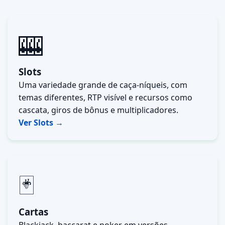
🎰
Slots
Uma variedade grande de caça‑níqueis, com
temas diferentes, RTP visível e recursos como
cascata, giros de bônus e multiplicadores.
Ver Slots →
🃏
Cartas