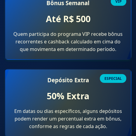
VIP
Bônus Semanal
Até R$ 500
Quem participa do programa VIP recebe bônus
recorrentes e cashback calculado em cima do
que movimenta em determinado período.
ESPECIAL
Depósito Extra
50% Extra
Em datas ou dias específicos, alguns depósitos
podem render um percentual extra em bônus,
conforme as regras de cada ação.