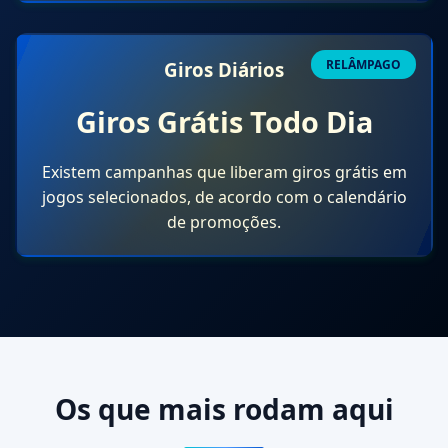
RELÂMPAGO
Giros Diários
Giros Grátis Todo Dia
Existem campanhas que liberam giros grátis em
jogos selecionados, de acordo com o calendário
de promoções.
Os que mais rodam aqui