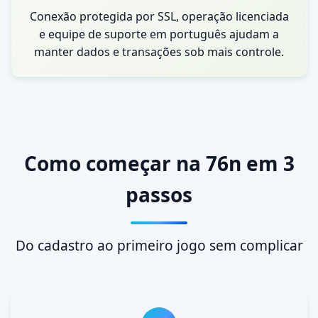
Conexão protegida por SSL, operação licenciada
e equipe de suporte em português ajudam a
manter dados e transações sob mais controle.
Como começar na 76n em 3
passos
Do cadastro ao primeiro jogo sem complicar