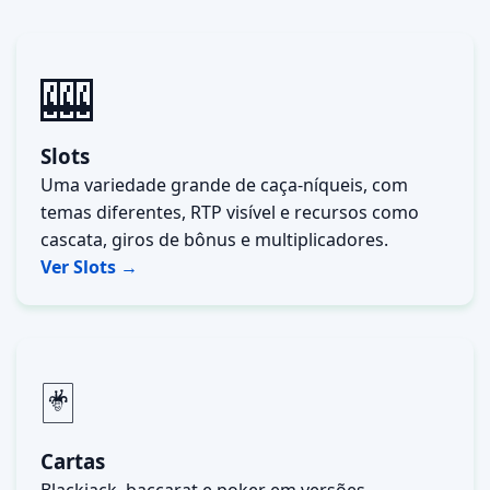
🎰
Slots
Uma variedade grande de caça‑níqueis, com
temas diferentes, RTP visível e recursos como
cascata, giros de bônus e multiplicadores.
Ver Slots →
🃏
Cartas