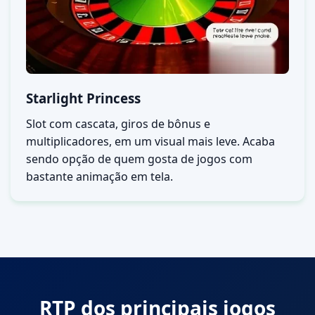
Starlight Princess
Slot com cascata, giros de bônus e
multiplicadores, em um visual mais leve. Acaba
sendo opção de quem gosta de jogos com
bastante animação em tela.
RTP dos principais jogos