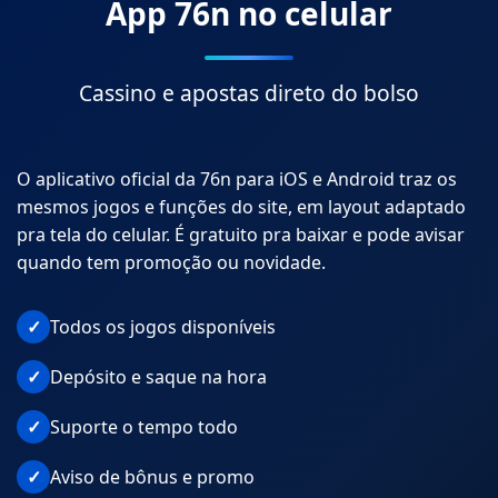
App 76n no celular
Cassino e apostas direto do bolso
O aplicativo oficial da 76n para iOS e Android traz os
mesmos jogos e funções do site, em layout adaptado
pra tela do celular. É gratuito pra baixar e pode avisar
quando tem promoção ou novidade.
✓
Todos os jogos disponíveis
✓
Depósito e saque na hora
✓
Suporte o tempo todo
✓
Aviso de bônus e promo