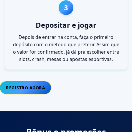
3
Depositar e jogar
Depois de entrar na conta, faça o primeiro
depósito com o método que preferir. Assim que
o valor for confirmado, já dá pra escolher entre
slots, crash, mesas ou apostas esportivas.
REGISTRO AGORA