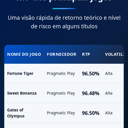
Uma visão rápida de retorno teórico e nível
de risco em alguns títulos
NOME DO JOGO
FORNECEDOR
RTP
VOLATILI
96.50%
Fortune Tiger
Pragmatic Play
Alta
96.48%
Sweet Bonanza
Pragmatic Play
Alta
Gates of
96.50%
Pragmatic Play
Alta
Olympus