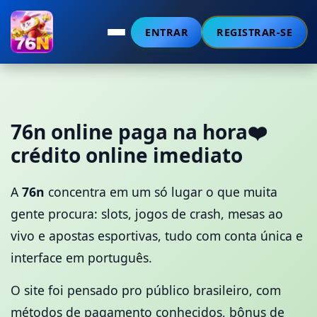
ENTRAR
REGISTRAR-SE
76n online paga na hora❤️
crédito online imediato
A
76n
concentra em um só lugar o que muita
gente procura: slots, jogos de crash, mesas ao
vivo e apostas esportivas, tudo com conta única e
interface em português.
O site foi pensado pro público brasileiro, com
métodos de pagamento conhecidos, bônus de