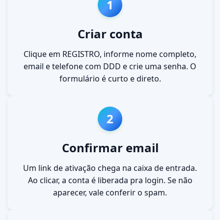
1
Criar conta
Clique em REGISTRO, informe nome completo,
email e telefone com DDD e crie uma senha. O
formulário é curto e direto.
2
Confirmar email
Um link de ativação chega na caixa de entrada.
Ao clicar, a conta é liberada pra login. Se não
aparecer, vale conferir o spam.