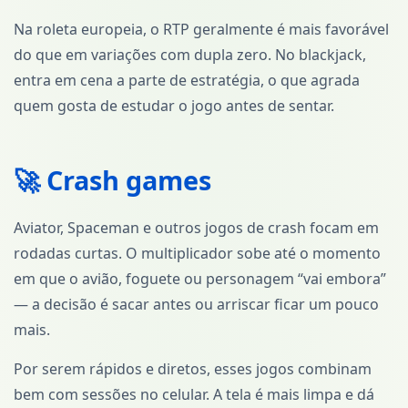
Na roleta europeia, o RTP geralmente é mais favorável
do que em variações com dupla zero. No blackjack,
entra em cena a parte de estratégia, o que agrada
quem gosta de estudar o jogo antes de sentar.
🚀 Crash games
Aviator, Spaceman e outros jogos de crash focam em
rodadas curtas. O multiplicador sobe até o momento
em que o avião, foguete ou personagem “vai embora”
— a decisão é sacar antes ou arriscar ficar um pouco
mais.
Por serem rápidos e diretos, esses jogos combinam
bem com sessões no celular. A tela é mais limpa e dá