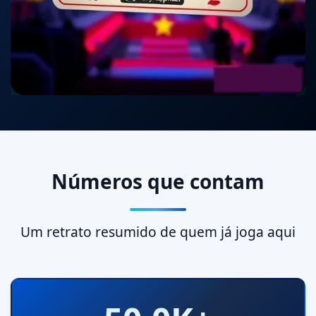
Números que contam
Um retrato resumido de quem já joga aqui