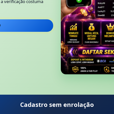
a verificação costuma
9
Cadastro sem enrolação