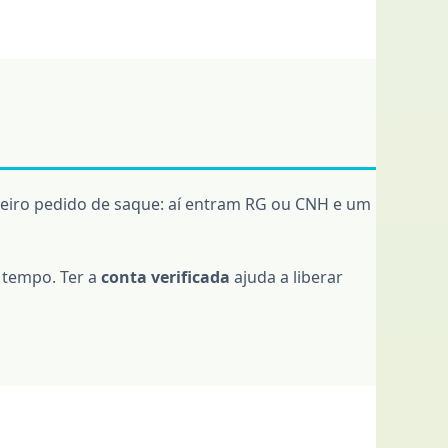
imeiro pedido de saque: aí entram RG ou CNH e um
 tempo. Ter a
conta verificada
ajuda a liberar