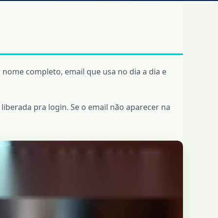
 nome completo, email que usa no dia a dia e
é liberada pra login. Se o email não aparecer na