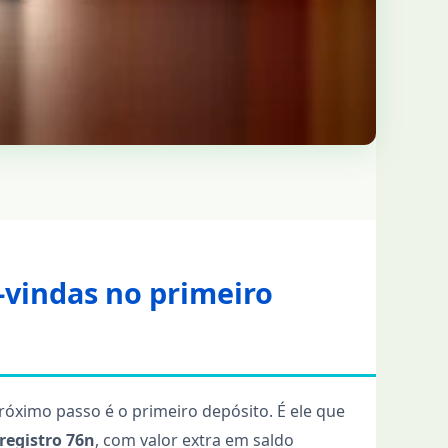
-vindas no primeiro
próximo passo é o primeiro depósito. É ele que
registro 76n
, com valor extra em saldo