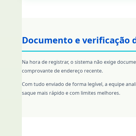
Documento e verificação 
Na hora de registrar, o sistema não exige docum
comprovante de endereço recente.
Com tudo enviado de forma legível, a equipe ana
saque mais rápido e com limites melhores.