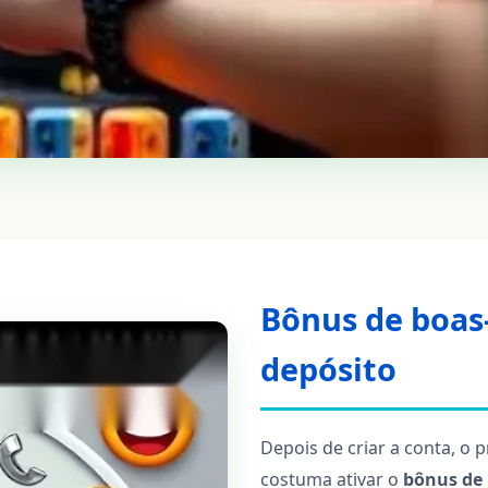
Bônus de boas
depósito
Depois de criar a conta, o 
costuma ativar o
bônus de 