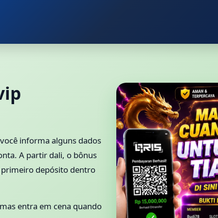
vip
: você informa alguns dados
nta. A partir dali, o bônus
o primeiro depósito dentro
, mas entra em cena quando